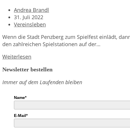
Beitrags-
Andrea Brandl
Autor:
Beitrag
31. Juli 2022
veröffentlicht:
Beitrags-
Vereinsleben
Kategorie:
Wenn die Stadt Penzberg zum Spielfest einlädt, dan
den zahlreichen Spielstationen auf der…
Sonnenschein
Weiterlesen
beim
Newsletter bestellen
Spielfest
auf
Immer auf dem Laufenden bleiben
der
Berghalde
Name*
E-Mail*