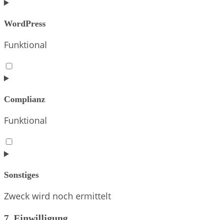
WordPress
Funktional
Consent
to
service
Complianz
wordpress
Funktional
Consent
to
service
Sonstiges
complianz
Zweck wird noch ermittelt
Consent
7. Einwilligung