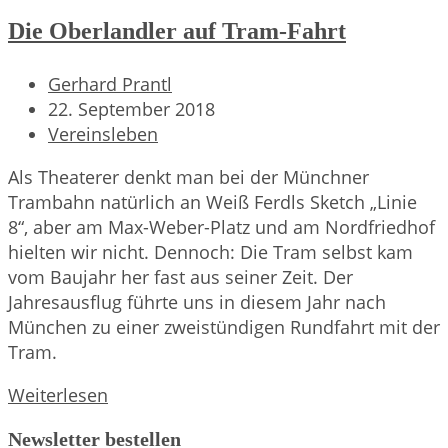
Die Oberlandler auf Tram-Fahrt
Beitrags-
Gerhard Prantl
Autor:
Beitrag
22. September 2018
veröffentlicht:
Beitrags-
Vereinsleben
Kategorie:
Als Theaterer denkt man bei der Münchner
Trambahn natürlich an Weiß Ferdls Sketch „Linie
8“, aber am Max-Weber-Platz und am Nordfriedhof
hielten wir nicht. Dennoch: Die Tram selbst kam
vom Baujahr her fast aus seiner Zeit. Der
Jahresausflug führte uns in diesem Jahr nach
München zu einer zweistündigen Rundfahrt mit der
Tram.
Die
Weiterlesen
Oberlandler
Newsletter bestellen
auf