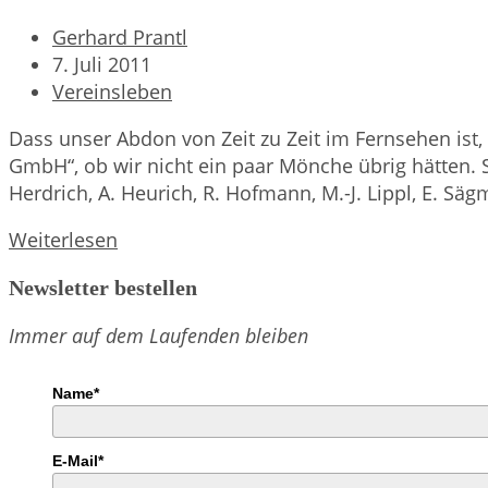
Beitrags-
Gerhard Prantl
Autor:
Beitrag
7. Juli 2011
veröffentlicht:
Beitrags-
Vereinsleben
Kategorie:
Dass unser Abdon von Zeit zu Zeit im Fernsehen ist, 
GmbH“, ob wir nicht ein paar Mönche übrig hätten. Sc
Herdrich, A. Heurich, R. Hofmann, M.-J. Lippl, E. 
Oberlandler
Weiterlesen
gehen
Newsletter bestellen
zum
Film
Immer auf dem Laufenden bleiben
Name*
E-Mail*