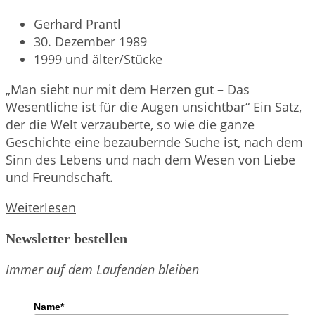
Beitrags-
Gerhard Prantl
Autor:
Beitrag
30. Dezember 1989
veröffentlicht:
Beitrags-
1999 und älter
/
Stücke
Kategorie:
„Man sieht nur mit dem Herzen gut – Das
Wesentliche ist für die Augen unsichtbar“ Ein Satz,
der die Welt verzauberte, so wie die ganze
Geschichte eine bezaubernde Suche ist, nach dem
Sinn des Lebens und nach dem Wesen von Liebe
und Freundschaft.
Der
Weiterlesen
kleine
Newsletter bestellen
Prinz
Immer auf dem Laufenden bleiben
Name*