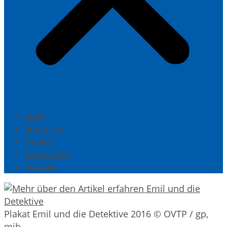
Start
Spielplan
Verein
Rückblicke
Kontakt
Plakat Emil und die Detektive 2016 © OVTP / gp,
mib