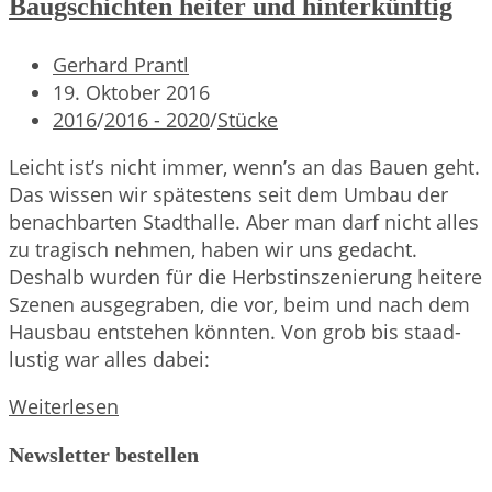
Baugschichten heiter und hinterkünftig
Beitrags-
Gerhard Prantl
Autor:
Beitrag
19. Oktober 2016
veröffentlicht:
Beitrags-
2016
/
2016 - 2020
/
Stücke
Kategorie:
Leicht ist’s nicht immer, wenn’s an das Bauen geht.
Das wissen wir spätestens seit dem Umbau der
benachbarten Stadthalle. Aber man darf nicht alles
zu tragisch nehmen, haben wir uns gedacht.
Deshalb wurden für die Herbstinszenierung heitere
Szenen ausgegraben, die vor, beim und nach dem
Hausbau entstehen könnten. Von grob bis staad-
lustig war alles dabei:
Baugschichten
Weiterlesen
heiter
Newsletter bestellen
und
hinterkünftig