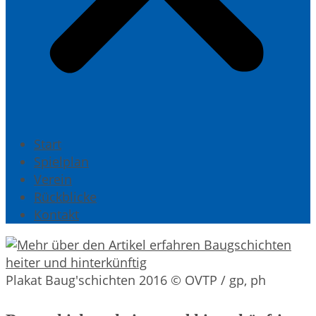
Start
Spielplan
Verein
Rückblicke
Kontakt
Plakat Baug'schichten 2016 © OVTP / gp, ph