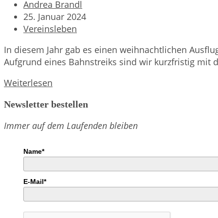
Beitrags-
Andrea Brandl
Autor:
Beitrag
25. Januar 2024
veröffentlicht:
Beitrags-
Vereinsleben
Kategorie:
In diesem Jahr gab es einen weihnachtlichen Ausflu
Aufgrund eines Bahnstreiks sind wir kurzfristig mit
Weihnachtlicher
Weiterlesen
Vereinsausflug
Newsletter bestellen
2023
Immer auf dem Laufenden bleiben
Name*
E-Mail*