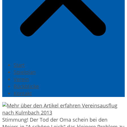
Start
Spielplan
Verein
Rückblicke
Kontakt
Stimmung! Der Tod der Oma schein bei den
Meiers in "A schöne Leich" das kleinere Problem zu