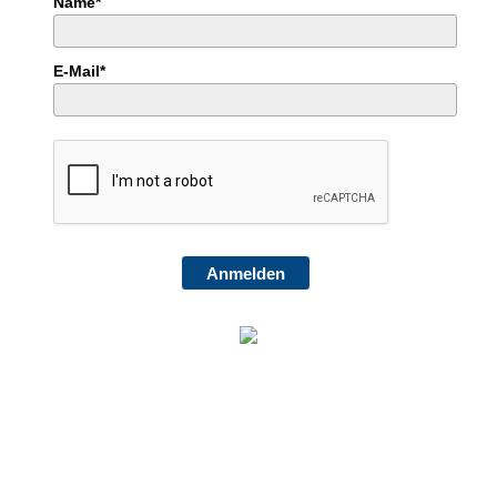
Name*
Jugendgruppe
Lampenfieber!
E-Mail*
Anmelden