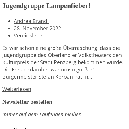
Jugendgruppe Lampenfieber!
Beitrags-
Andrea Brandl
Autor:
Beitrag
28. November 2022
veröffentlicht:
Beitrags-
Vereinsleben
Kategorie:
Es war schon eine große Überraschung, dass die
Jugendgruppe des Oberlandler Volkstheaters den
Kulturpreis der Stadt Penzberg bekommen würde.
Die Freude darüber war umso größer!
Bürgermeister Stefan Korpan hat in…
Der
Weiterlesen
Kulturpreis
Newsletter bestellen
2022
geht
Immer auf dem Laufenden bleiben
an
die