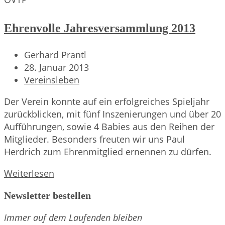
Ehrenvolle Jahresversammlung 2013
Beitrags-
Gerhard Prantl
Autor:
Beitrag
28. Januar 2013
veröffentlicht:
Beitrags-
Vereinsleben
Kategorie:
Der Verein konnte auf ein erfolgreiches Spieljahr
zurückblicken, mit fünf Inszenierungen und über 20
Aufführungen, sowie 4 Babies aus den Reihen der
Mitglieder. Besonders freuten wir uns Paul
Herdrich zum Ehrenmitglied ernennen zu dürfen.
Ehrenvolle
Weiterlesen
Jahresversammlung
Newsletter bestellen
2013
Immer auf dem Laufenden bleiben