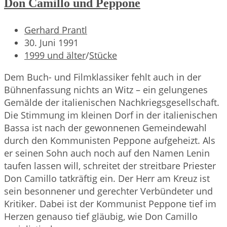
Don Camillo und Peppone
Beitrags-
Gerhard Prantl
Autor:
Beitrag
30. Juni 1991
veröffentlicht:
Beitrags-
1999 und älter
/
Stücke
Kategorie:
Dem Buch- und Filmklassiker fehlt auch in der
Bühnenfassung nichts an Witz – ein gelungenes
Gemälde der italienischen Nachkriegsgesellschaft.
Die Stimmung im kleinen Dorf in der italienischen
Bassa ist nach der gewonnenen Gemeindewahl
durch den Kommunisten Peppone aufgeheizt. Als
er seinen Sohn auch noch auf den Namen Lenin
taufen lassen will, schreitet der streitbare Priester
Don Camillo tatkräftig ein. Der Herr am Kreuz ist
sein besonnener und gerechter Verbündeter und
Kritiker. Dabei ist der Kommunist Peppone tief im
Herzen genauso tief gläubig, wie Don Camillo