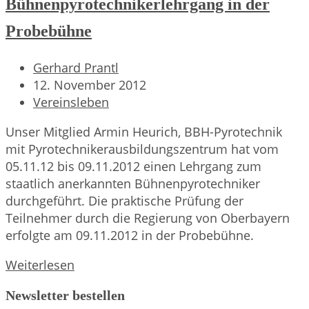
Bühnenpyrotechnikerlehrgang in der
Probebühne
Beitrags-
Gerhard Prantl
Autor:
Beitrag
12. November 2012
veröffentlicht:
Beitrags-
Vereinsleben
Kategorie:
Unser Mitglied Armin Heurich, BBH-Pyrotechnik
mit Pyrotechnikerausbildungszentrum hat vom
05.11.12 bis 09.11.2012 einen Lehrgang zum
staatlich anerkannten Bühnenpyrotechniker
durchgeführt. Die praktische Prüfung der
Teilnehmer durch die Regierung von Oberbayern
erfolgte am 09.11.2012 in der Probebühne.
Bühnenpyrotechnikerlehrgang
Weiterlesen
in
Newsletter bestellen
der