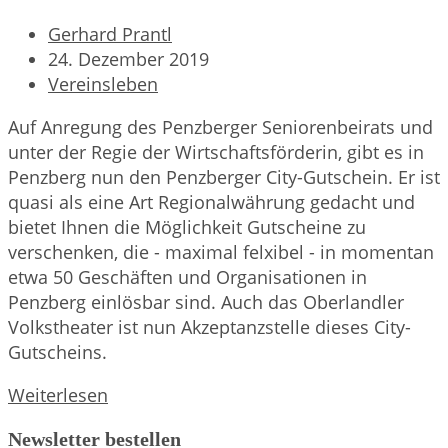
Beitrags-
Gerhard Prantl
Autor:
Beitrag
24. Dezember 2019
veröffentlicht:
Beitrags-
Vereinsleben
Kategorie:
Auf Anregung des Penzberger Seniorenbeirats und
unter der Regie der Wirtschaftsförderin, gibt es in
Penzberg nun den Penzberger City-Gutschein. Er ist
quasi als eine Art Regionalwährung gedacht und
bietet Ihnen die Möglichkeit Gutscheine zu
verschenken, die - maximal felxibel - in momentan
etwa 50 Geschäften und Organisationen in
Penzberg einlösbar sind. Auch das Oberlandler
Volkstheater ist nun Akzeptanzstelle dieses City-
Gutscheins.
City-
Weiterlesen
Gutscheine
Newsletter bestellen
einlösen