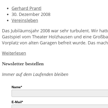
Beitrags-
Gerhard Prantl
Autor:
Beitrag
30. Dezember 2008
veröffentlicht:
Beitrags-
Vereinsleben
Kategorie:
Das Jubiläumsjahr 2008 war sehr turbulent. Wir hat
Gastspiel vom Theater Holzhausen und eine Großbaus
Vorplatz von alten Garagen befreit wurde. Das mach
Rückblick
Weiterlesen
Vereinsleben
Newsletter bestellen
im
Jubiläumsjahr
Immer auf dem Laufenden bleiben
2008
Name*
E-Mail*