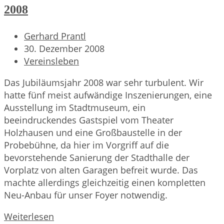
2008
Beitrags-
Gerhard Prantl
Autor:
Beitrag
30. Dezember 2008
veröffentlicht:
Beitrags-
Vereinsleben
Kategorie:
Das Jubiläumsjahr 2008 war sehr turbulent. Wir
hatte fünf meist aufwändige Inszenierungen, eine
Ausstellung im Stadtmuseum, ein
beeindruckendes Gastspiel vom Theater
Holzhausen und eine Großbaustelle in der
Probebühne, da hier im Vorgriff auf die
bevorstehende Sanierung der Stadthalle der
Vorplatz von alten Garagen befreit wurde. Das
machte allerdings gleichzeitig einen kompletten
Neu-Anbau für unser Foyer notwendig.
Rückblick
Weiterlesen