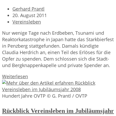
Beitrags-
Gerhard Prantl
Autor:
Beitrag
20. August 2011
veröffentlicht:
Beitrags-
Vereinsleben
Kategorie:
Nur wenige Tage nach Erdbeben, Tsunami und
Reaktorkatastrophe in Japan hatte das Starkbierfest
in Penzberg stattgefunden. Damals kündigte
Claudia Herdrich an, einen Teil des Erlöses für die
Opfer zu spenden. Dem schlossen sich die Stadt-
und Bergknappenkapelle und private Spender an.
Starkbierspende
Weiterlesen
Hundert Jahre OVTP © G. Prantl / OVTP
Rückblick Vereinsleben im Jubiläumsjahr