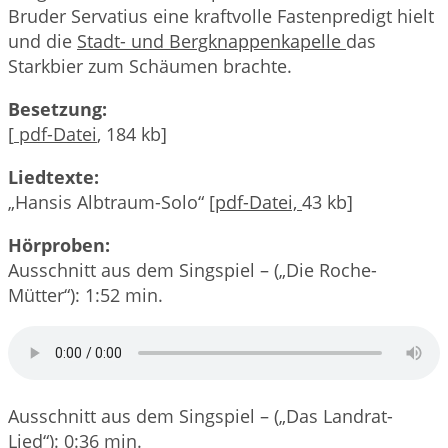
Bruder Servatius eine kraftvolle Fastenpredigt hielt
und die
Stadt- und Bergknappenkapelle
das
Starkbier zum Schäumen brachte.
Besetzung:
[
pdf-Datei
, 184 kb]
Liedtexte:
„Hansis Albtraum-Solo“ [
pdf-Datei,
43 kb]
Hörproben:
Ausschnitt aus dem Singspiel – („Die Roche-
Mütter“): 1:52 min.
Ausschnitt aus dem Singspiel – („Das Landrat-
Lied“): 0:36 min.