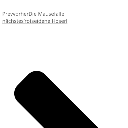
Prev
vorher
Die Mausefalle
nächste
s’rotseidene Hoserl