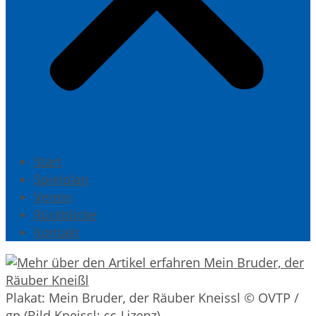
Start
Spielplan
Verein
Rückblicke
Kontakt
Plakat: Mein Bruder, der Räuber Kneissl © OVTP /
gp (Bild Kneissl: cc-Lizenz)