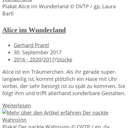
Räuber
Plakat Alice im Wunderland © OVTP / gp, Laura
Kneißl
Bartl
Alice im Wunderland
Beitrags-
Gerhard Prantl
Autor:
Beitrag
30. September 2017
veröffentlicht:
Beitrags-
2016 - 2020
/
2017
/
Stücke
Kategorie:
Alice ist ein Träumerchen. Als ihr gerade super-
langweilig ist, kommt plötzlich ein Hase mit Uhr
vorbei, der sehr besorgt ist zu spät zu kommen. Sie
folgt ihm und trifft allerhand sonderbare Gestalten.
Alice
Weiterlesen
im
Wunderland
Plakat Der nackte Wahnsinn © OVTP / gp, da