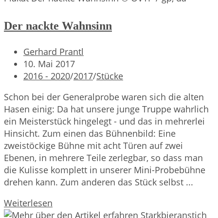
Der nackte Wahnsinn
Beitrags-
Gerhard Prantl
Autor:
Beitrag
10. Mai 2017
veröffentlicht:
Beitrags-
2016 - 2020
/
2017
/
Stücke
Kategorie:
Schon bei der Generalprobe waren sich die alten
Hasen einig: Da hat unsere junge Truppe wahrlich
ein Meisterstück hingelegt - und das in mehrerlei
Hinsicht. Zum einen das Bühnenbild: Eine
zweistöckige Bühne mit acht Türen auf zwei
Ebenen, in mehrere Teile zerlegbar, so dass man
die Kulisse komplett in unserer Mini-Probebühne
drehen kann. Zum anderen das Stück selbst ...
Der
Weiterlesen
nackte