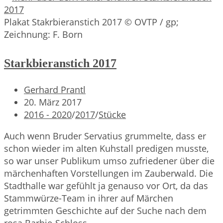
Wahnsinn
Plakat Stakrbieranstich 2017 © OVTP / gp;
Zeichnung: F. Born
Starkbieranstich 2017
Beitrags-
Gerhard Prantl
Autor:
Beitrag
20. März 2017
veröffentlicht:
Beitrags-
2016 - 2020
/
2017
/
Stücke
Kategorie:
Auch wenn Bruder Servatius grummelte, dass er
schon wieder im alten Kuhstall predigen musste,
so war unser Publikum umso zufriedener über die
märchenhaften Vorstellungen im Zauberwald. Die
Stadthalle war gefühlt ja genauso vor Ort, da das
Stammwürze-Team in ihrer auf Märchen
getrimmten Geschichte auf der Suche nach dem
rosa Barbie-Schloss.