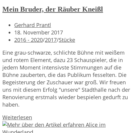
Mein Bruder, der Räuber Kneißl
Beitrags-
Gerhard Prantl
Autor:
Beitrag
18. November 2017
veröffentlicht:
Beitrags-
2016 - 2020
/
2017
/
Stücke
Kategorie:
Eine grau-schwarze, schlichte Bühne mit weißem
und rotem Element, dazu 23 Schauspieler, die in
jedem Moment intensivste Stimmungen auf die
Bühne zauberten, die das Publikum fesselten. Die
Begeisterung der Zuschauer war groß. Wir freuen
uns mit diesem Erfolg "unsere" Stadthalle nach der
Renovierung erstmals wieder bespielen gedurft zu
haben.
Mein
Weiterlesen
Bruder,
der