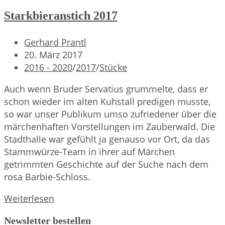
Starkbieranstich 2017
Beitrags-
Gerhard Prantl
Autor:
Beitrag
20. März 2017
veröffentlicht:
Beitrags-
2016 - 2020
/
2017
/
Stücke
Kategorie:
Auch wenn Bruder Servatius grummelte, dass er
schon wieder im alten Kuhstall predigen musste,
so war unser Publikum umso zufriedener über die
märchenhaften Vorstellungen im Zauberwald. Die
Stadthalle war gefühlt ja genauso vor Ort, da das
Stammwürze-Team in ihrer auf Märchen
getrimmten Geschichte auf der Suche nach dem
rosa Barbie-Schloss.
Starkbieranstich
Weiterlesen
2017
Newsletter bestellen