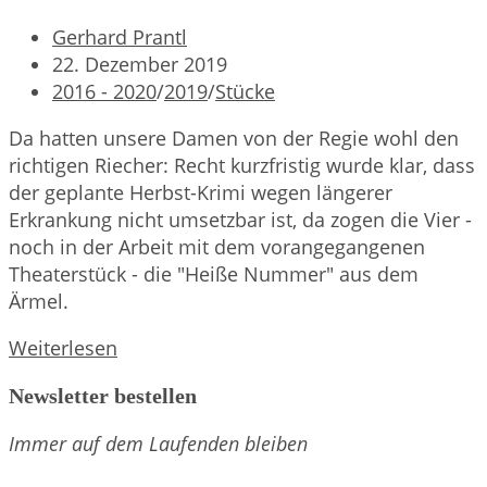
Beitrags-
Gerhard Prantl
Autor:
Beitrag
22. Dezember 2019
veröffentlicht:
Beitrags-
2016 - 2020
/
2019
/
Stücke
Kategorie:
Da hatten unsere Damen von der Regie wohl den
richtigen Riecher: Recht kurzfristig wurde klar, dass
der geplante Herbst-Krimi wegen längerer
Erkrankung nicht umsetzbar ist, da zogen die Vier -
noch in der Arbeit mit dem vorangegangenen
Theaterstück - die "Heiße Nummer" aus dem
Ärmel.
Eine
Weiterlesen
ganz
Newsletter bestellen
heiße
Nummer
Immer auf dem Laufenden bleiben