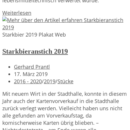
lebensmitteltechnisch verwertet wurde.
Hauptsach
Weiterlesen
g’sund
samma
Starkbier 2019 Plakat Web
Starkbieranstich 2019
Beitrags-
Gerhard Prantl
Autor:
Beitrag
17. März 2019
veröffentlicht:
Beitrags-
2016 - 2020
/
2019
/
Stücke
Kategorie:
Mit neuem Wirt in der Stadthalle, konnte in diesem
Jahr auch der Kartenvorverkauf in die Stadthalle
zurück verlegt werden. Vielleicht haben uns nicht
alle gefunden am Vorverkaufstag, da
komischerweise Karten übrig blieben. –
Nichtsdestotrotz – am Ende waren alle