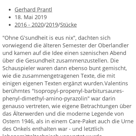
Beitrags-
Gerhard Prantl
Autor:
Beitrag
18. Mai 2019
veröffentlicht:
Beitrags-
2016 - 2020
/
2019
/
Stücke
Kategorie:
"Ohne G'sundheit is eus nix", dachten sich
vorwiegend die älteren Semester der Oberlandler
und kamen auf die Idee einen szenischen Abend
über die Gesundheit zusammenzustellen. Die
Schauspieler waren dann ebenso bunt gemischt,
wie die zusammengetragenen Texte, die mit
einigen eigenen Texten ergänzt wurden.Valentins
berühmtes "Isopropyl-propenyl-barbitursaures-
phenyl-dimethyl-amino-pyrazolin" war darin
genauso vertreten, wie eigene Betrachtungen über
das Älterwerden und die moderne Legende von
Ostern 1946, als in einem Care-Paket auch die Urne
des Onkels enthalten war - und letztlich