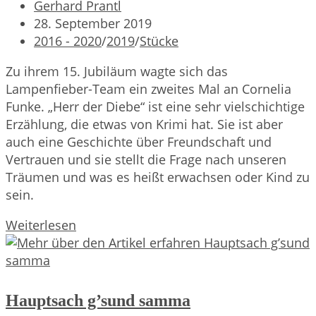
Beitrags-
Gerhard Prantl
Autor:
Beitrag
28. September 2019
veröffentlicht:
Beitrags-
2016 - 2020
/
2019
/
Stücke
Kategorie:
Zu ihrem 15. Jubiläum wagte sich das
Lampenfieber-Team ein zweites Mal an Cornelia
Funke. „Herr der Diebe“ ist eine sehr vielschichtige
Erzählung, die etwas von Krimi hat. Sie ist aber
auch eine Geschichte über Freundschaft und
Vertrauen und sie stellt die Frage nach unseren
Träumen und was es heißt erwachsen oder Kind zu
sein.
Herr
Weiterlesen
der
Diebe
Hauptsach g’sund samma