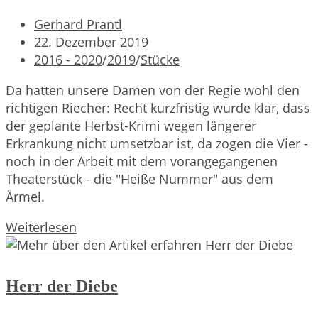
Beitrags-
Gerhard Prantl
Autor:
Beitrag
22. Dezember 2019
veröffentlicht:
Beitrags-
2016 - 2020
/
2019
/
Stücke
Kategorie:
Da hatten unsere Damen von der Regie wohl den
richtigen Riecher: Recht kurzfristig wurde klar, dass
der geplante Herbst-Krimi wegen längerer
Erkrankung nicht umsetzbar ist, da zogen die Vier -
noch in der Arbeit mit dem vorangegangenen
Theaterstück - die "Heiße Nummer" aus dem
Ärmel.
Eine
Weiterlesen
ganz
heiße
Nummer
Herr der Diebe