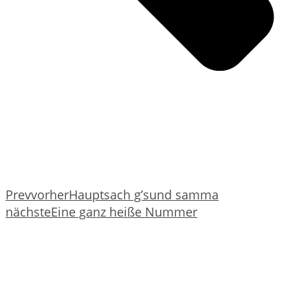
Prev
vorher
Hauptsach g’sund samma
nächste
Eine ganz heiße Nummer