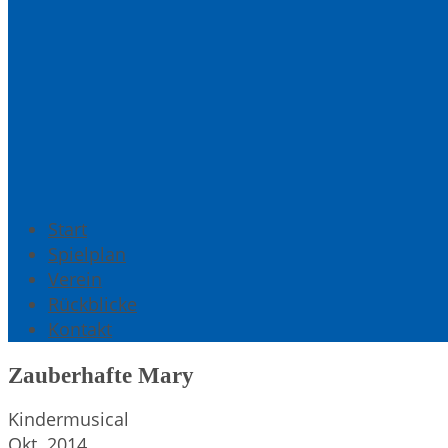
Start
Spielplan
Verein
Rückblicke
Kontakt
Zauberhafte Mary
Kindermusical
Okt. 2014