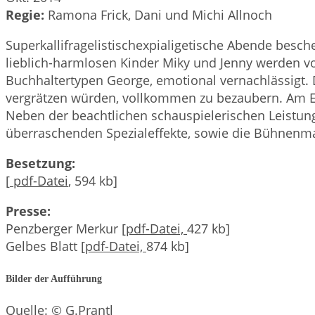
Regie:
Ramona Frick, Dani und Michi Allnoch
Superkallifragelistischexpialigetische Abende besc
lieblich-harmlosen Kinder Miky und Jenny werden v
Buchhaltertypen George, emotional vernachlässigt. 
vergrätzen würden, vollkommen zu bezaubern. Am End
Neben der beachtlichen schauspielerischen Leistung
überraschenden Spezialeffekte, sowie die Bühnenmale
Besetzung:
[
pdf-Datei
, 594 kb]
Presse:
Penzberger Merkur [
pdf-Datei,
427 kb]
Gelbes Blatt [
pdf-Datei,
874 kb]
Bilder der Aufführung
Quelle: © G.Prantl