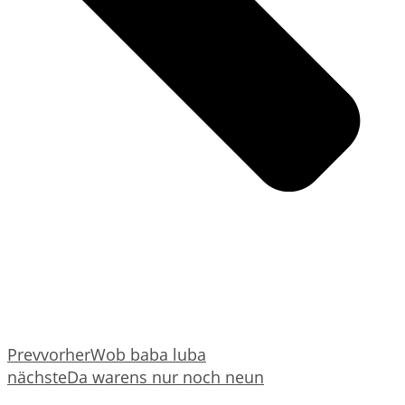
Prev
vorher
Wob baba luba
nächste
Da warens nur noch neun