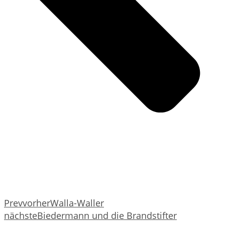
Prev
vorher
Walla-Waller
nächste
Biedermann und die Brandstifter