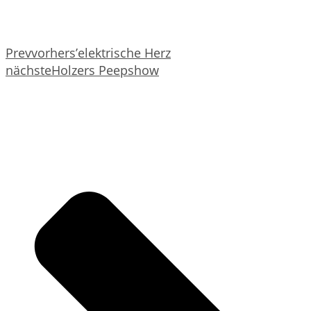
Prev
vorher
s’elektrische Herz
nächste
Holzers Peepshow