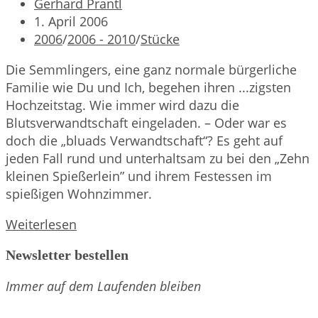
Beitrags-
Gerhard Prantl
Autor:
Beitrag
1. April 2006
veröffentlicht:
Beitrags-
2006
/
2006 - 2010
/
Stücke
Kategorie:
Die Semmlingers, eine ganz normale bürgerliche
Familie wie Du und Ich, begehen ihren ...zigsten
Hochzeitstag. Wie immer wird dazu die
Blutsverwandtschaft eingeladen. – Oder war es
doch die „bluads Verwandtschaft“? Es geht auf
jeden Fall rund und unterhaltsam zu bei den „Zehn
kleinen Spießerlein” und ihrem Festessen im
spießigen Wohnzimmer.
Zehn
Weiterlesen
kleine
Newsletter bestellen
Spießerlein
Immer auf dem Laufenden bleiben