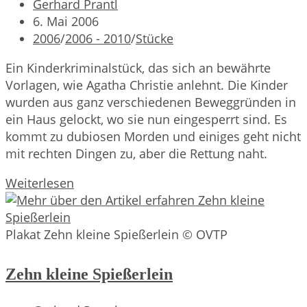
Beitrags-
Gerhard Prantl
Autor:
Beitrag
6. Mai 2006
veröffentlicht:
Beitrags-
2006
/
2006 - 2010
/
Stücke
Kategorie:
Ein Kinderkriminalstück, das sich an bewährte
Vorlagen, wie Agatha Christie anlehnt. Die Kinder
wurden aus ganz verschiedenen Beweggründen in
ein Haus gelockt, wo sie nun eingesperrt sind. Es
kommt zu dubiosen Morden und einiges geht nicht
mit rechten Dingen zu, aber die Rettung naht.
Da
Weiterlesen
warens
nur
noch
Plakat Zehn kleine Spießerlein © OVTP
neun
Zehn kleine Spießerlein