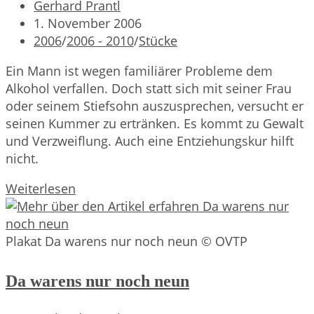
Beitrags-
Gerhard Prantl
Autor:
Beitrag
1. November 2006
veröffentlicht:
Beitrags-
2006
/
2006 - 2010
/
Stücke
Kategorie:
Ein Mann ist wegen familiärer Probleme dem
Alkohol verfallen. Doch statt sich mit seiner Frau
oder seinem Stiefsohn auszusprechen, versucht er
seinen Kummer zu ertränken. Es kommt zu Gewalt
und Verzweiflung. Auch eine Entziehungskur hilft
nicht.
Da
Weiterlesen
B’suff
Plakat Da warens nur noch neun © OVTP
Da warens nur noch neun