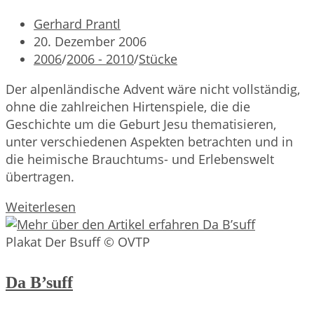
Beitrags-
Gerhard Prantl
Autor:
Beitrag
20. Dezember 2006
veröffentlicht:
Beitrags-
2006
/
2006 - 2010
/
Stücke
Kategorie:
Der alpenländische Advent wäre nicht vollständig,
ohne die zahlreichen Hirtenspiele, die die
Geschichte um die Geburt Jesu thematisieren,
unter verschiedenen Aspekten betrachten und in
die heimische Brauchtums- und Erlebenswelt
übertragen.
Hirtenspiel
Weiterlesen
Plakat Der Bsuff © OVTP
Da B’suff