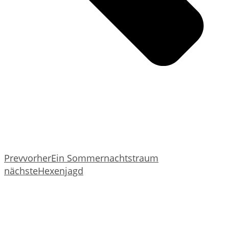
Prev
vorher
Ein Sommernachtstraum
nächste
Hexenjagd