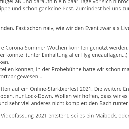
ügel aß und daraufhin ein paar Tage vor sich hinröch
 Grippe und schon gar keine Pest. Zumindest bei uns 
inden. Fast schon naiv, wie wir den Event zwar als L
ntere Corona-Sommer-Wochen konnten genutzt werde
er konnte (unter Einhaltung aller Hygieneauflagen…)
ken.
tellen können, in der Probebühne hätte wir schon mal
twortbar gewesen…
ften auf ein Online-Starkbierfest 2021. Die weitere 
oben, nur Lock-Down. Wollen wir hoffen, dass wir es 
nd sehr viel anderes nicht komplett den Bach runter 
Videofassung-2021 entsteht; sei es ein Maibock, oder 